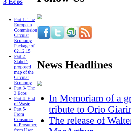
3 Ecos
Part 1- The
European
Commission
Circular
Economy
Package of
02.12.15
Part 2-
News Headlines
Stahel’s
proposed
map of the
Circular
Economy
Part 3- The
3 Ecos
In Memoriam of a gr
Part 4- End
of Waste
tribute to Orio Giar
Part 5-
From
The release of Walte
Consumer
to Prosumer,
from User