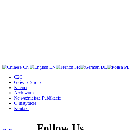
CN
EN
FR
DE
PL
C2C
Główna Strona
Klienci
Archiwum
Najważniejsze Publikacje
O Instytucie
Kontakt
Follow Us