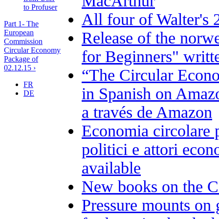
MacArthur
to Profuser
All four of Walter's
Part 1- The
European
Release of the norw
Commission
Circular Economy
for Beginners" writt
Package of
02.12.15 ›
“The Circular Econo
FR
in Spanish on Amazo
DE
a través de Amazon
Economia circolare pe
politici e attori eco
available
New books on the C
Pressure mounts on 