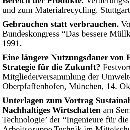
Bereich der Produkte.
Vertiefungss
und zum Materialrecycling. Stuttgart
Gebrauchen statt verbrauchen.
Vo
Bundeskongress “Das bessere Müllko
1991.
Eine längere Nutzungsdauer von P
Strategie für die Zukunft?
Festvort
Mitgliederversammlung der Umwel
Oberpfaffenhofen, München, 14. Ok
Unterlagen zum Vortrag Sustaina
Nachhaltiges Wirtschaften
am Semi
Technologie’ der “Ingenieure für di
Arbeitsgruppe Technik im Mittelschu