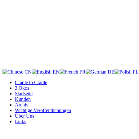
CN
EN
FR
DE
PL
Cradle to Cradle
3 Ökos
Startseite
Kunden
Archiv
Wichtige Veröffentlichungen
Über Uns
Links