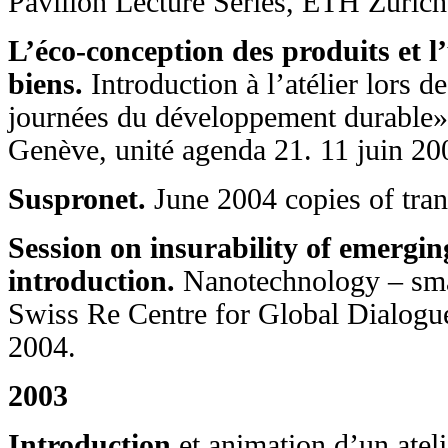
Pavilion Lecture Series, ETH Zürich
L’éco-conception des produits et l’
biens.
Introduction à l’atélier lors d
journées du développement durable», 
Genève, unité agenda 21. 11 juin 20
Suspronet.
June 2004 copies of tran
Session on insurability of emergin
introduction.
Nanotechnology – smal
Swiss Re Centre for Global Dialogu
2004.
2003
Introduction
et animation d’un ate