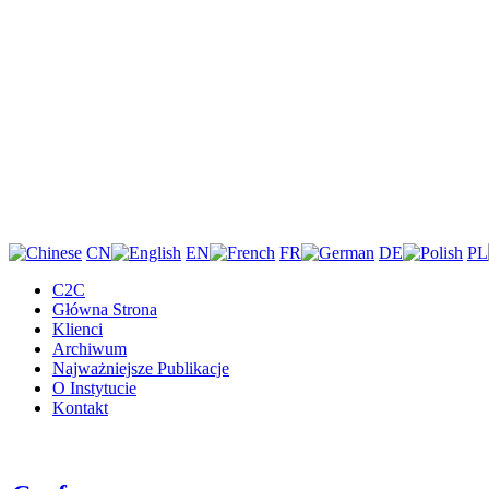
CN
EN
FR
DE
PL
C2C
Główna Strona
Klienci
Archiwum
Najważniejsze Publikacje
O Instytucie
Kontakt