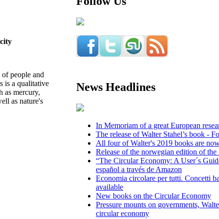
Follow Us
city
y of people and
 is a qualitative
News Headlines
h as mercury,
ell as nature's
In Memoriam of a great European researc
The release of Walter Stahel’s book - 
All four of Walter's 2019 books are now
Release of the norwegian edition of th
“The Circular Economy: A User´s Guide
español a través de Amazon
Economia circolare per tutti. Concetti ba
available
New books on the Circular Economy
Pressure mounts on governments, Walter
circular economy