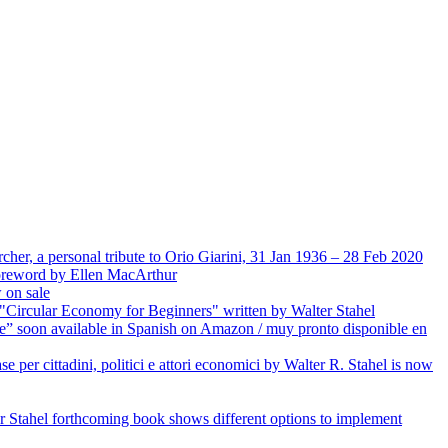
her, a personal tribute to Orio Giarini, 31 Jan 1936 – 28 Feb 2020
Foreword by Ellen MacArthur
 on sale
e "Circular Economy for Beginners" written by Walter Stahel
” soon available in Spanish on Amazon / muy pronto disponible en
se per cittadini, politici e attori economici by Walter R. Stahel is now
 Stahel forthcoming book shows different options to implement